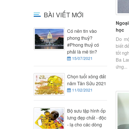
BÀI VIẾT MỚI
Ngoại
học
Có nên tin vào
phong thuỷ?
Do mộ
#Phong thuỷ có
biết đ
phải là mê tín?
tốt ng
15/07/2021
Ba Lan
ứng...
Chọn tuổi xông đất
năm Tân Sửu 2021
11/02/2021
Bộ sưu tập hình ốp
lưng đẹp chất - độc
- lạ cho các dòng