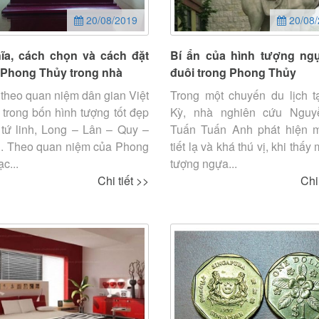
20/08/2019
20/08/
ĩa, cách chọn và cách đặt
Bí ẩn của hình tượng ng
Phong Thủy trong nhà
đuôi trong Phong Thủy
theo quan niệm dân gian Việt
Trong một chuyến du lịch t
 trong bốn hình tượng tốt đẹp
Kỳ, nhà nghiên cứu Ngu
 tứ linh, Long – Lân – Quy –
Tuấn Tuấn Anh phát hiện m
. Theo quan niệm của Phong
tiết lạ và khá thú vị, khi thấy
c...
tượng ngựa...
Chi tiết >>
Chi