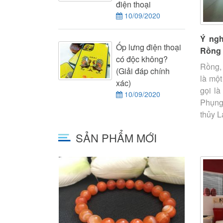
điện thoại
10/09/2020
Ý ngh
Ốp lưng điện thoại
Rồng 
có độc không?
Rồng, 
(Giải đáp chính
là một
xác)
gọi là
10/09/2020
Phụng
thủy Lạ
SẢN PHẨM MỚI