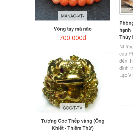
MANAO-VT-
Phòn
Vòng tay mã não
hạnh 
700.000đ
Thủy 
Những
của P
đến h
đình 
Lạc Vi
COC-T-TV
Tượng Cóc Thếp vàng (Ông
Khiết - Thiềm Thừ)