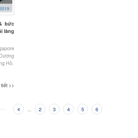
2019
 & bức
i làng
ngapore
 Dương
ng Hồ.
 tiết >>
...
2
3
4
5
6