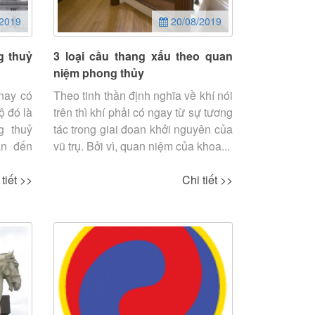
2019
20/08/2019
g thuỷ
3 loại cầu thang xấu theo quan
niệm phong thủy
nay có
Theo tinh thần định nghĩa về khí nói
ộ đó là
trên thì khí phải có ngay từ sự tương
g thuỷ
tác trong giai đoan khởi nguyên của
an đến
vũ trụ. Bởi vì, quan niệm của khoa...
 tiết >>
Chi tiết >>