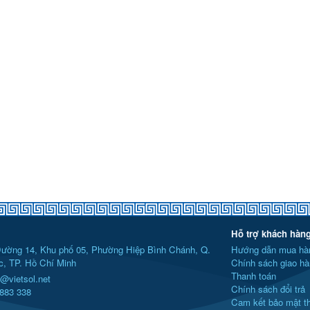
Hỗ trợ khách hàn
ường 14, Khu phố 05, Phường Hiệp Bình Chánh, Q.
Hướng dẫn mua hà
, TP. Hồ Chí Minh
Chính sách giao hà
Thanh toán
@vietsol.net
Chính sách đổi trả
883 338
Cam kết bảo mật th