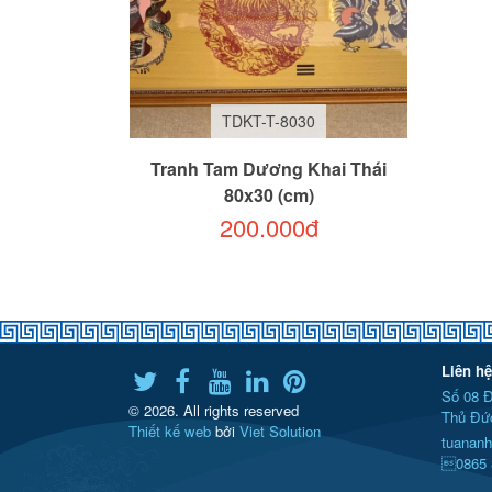
TDKT-T-8030
Tranh Tam Dương Khai Thái
80x30 (cm)
200.000đ
Liên hệ
Số 08 Đ
© 2026. All rights reserved
Thủ Đức
Thiết kế web
bởi
Viet Solution
tuananh
0865 