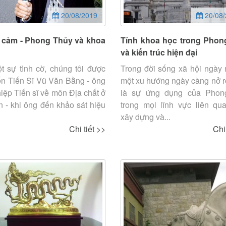
20/08/2019
20/08/
 cảm - Phong Thủy và khoa
Tính khoa học trong Phon
và kiến trúc hiện đại
t sự tình cờ, chúng tôi được
Trong đời sống xã hội ngày 
ến Tiến Sĩ Vũ Văn Bằng - ông
một xu hướng ngày càng nở r
hiệp Tiến sĩ về môn Địa chất ở
là sự ứng dụng của Phon
 - khi ông đến khảo sát hiệu
trong mọi lĩnh vực liên qu
xây dựng và...
Chi tiết >>
Chi