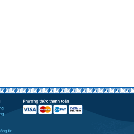
g
Phương thức thanh toán
ng
ng -
ông tin