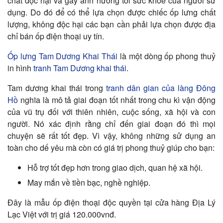
chất độc hại và gây ảnh hưởng tới sức khỏe của người sử
dụng. Do đó để có thể lựa chọn được chiếc ốp lưng chất
lượng, không độc hại các bạn cần phải lựa chọn được địa
chỉ bán ốp điện thoại uy tín.
Ốp lưng Tam Dương Khai Thái
là một dòng ốp phong thuỷ
in hình
tranh Tam Dương khai thái
.
Tam dương khai thái trong
tranh dân gian của làng Đông
Hồ
nghĩa là mô tả giai đoạn tốt nhất trong chu kì vận động
của vũ trụ đối với thiên nhiên, cuộc sống, xã hội và con
người. Nó xác định rằng chỉ đến giai đoạn đó thì mọi
chuyện sẽ rất tốt đẹp. Vì vậy, không những sử dụng an
toàn cho dế yêu mà còn có giá trị phong thuỷ giúp cho bạn:
Hỗ trợ tốt đẹp hơn trong giao dịch, quan hệ xã hội.
May mắn về tiền bạc, nghề nghiệp.
Đây là mẫu ốp điện thoại độc quyền tại cửa hàng Địa Lý
Lạc Việt với trị giá 120.000vnđ.