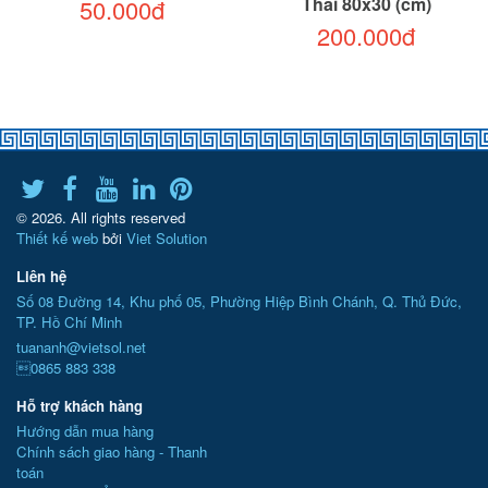
Thái 80x30 (cm)
50.000đ
200.000đ
© 2026. All rights reserved
Thiết kế web
bởi
Viet Solution
Liên hệ
Số 08 Đường 14, Khu phố 05, Phường Hiệp Bình Chánh, Q. Thủ Đức,
TP. Hồ Chí Minh
tuananh@vietsol.net
0865 883 338
Hỗ trợ khách hàng
Hướng dẫn mua hàng
Chính sách giao hàng - Thanh
toán