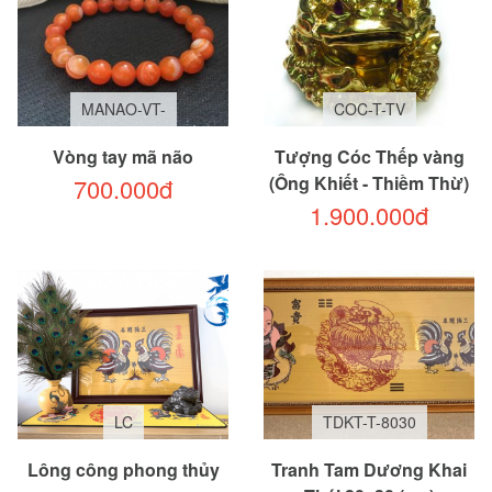
MANAO-VT-
COC-T-TV
Vòng tay mã não
Tượng Cóc Thếp vàng
(Ông Khiết - Thiềm Thừ)
700.000đ
1.900.000đ
LC
TDKT-T-8030
Lông công phong thủy
Tranh Tam Dương Khai