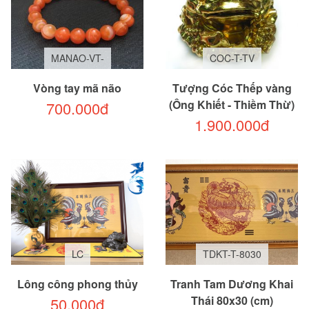
MANAO-VT-
COC-T-TV
Vòng tay mã não
Tượng Cóc Thếp vàng
(Ông Khiết - Thiềm Thừ)
700.000đ
1.900.000đ
LC
TDKT-T-8030
Lông công phong thủy
Tranh Tam Dương Khai
Thái 80x30 (cm)
50.000đ