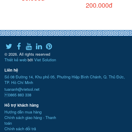
200.000đ
© 2026. All rights reserved
Thiết kế web
bởi
Viet Solution
Liên hệ
Số 08 Đường 14, Khu phố 05, Phường Hiệp Bình Chánh, Q. Thủ Đức,
TP. Hồ Chí Minh
tuananh@vietsol.net
0865 883 338
Hỗ trợ khách hàng
Hướng dẫn mua hàng
Chính sách giao hàng - Thanh
toán
Chính sách đổi trả