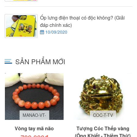
Ốp lưng điện thoại có độc không? (Giải
đáp chính xác)
10/09/2020
SẢN PHẨM MỚI
MANAO-VT-
COC-T-TV
Vòng tay mã não
Tượng Cóc Thếp vàng
(Ông Khiết - Thiềm Thừ)