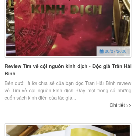
20/07/2020
Review Tìm về cội nguồn kinh dịch - Độc giả Trần Hải
Bình
Bên dưới là lời chia sẻ của bạn đọc Trần Hải Bình review
về Tìm về cội nguồn kinh dịch. Đây một trong số những
cuốn sách kinh điển của tác giả...
Chi tiết >>