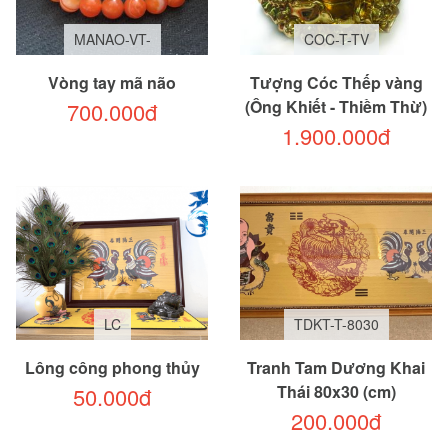
MANAO-VT-
COC-T-TV
Vòng tay mã não
Tượng Cóc Thếp vàng
(Ông Khiết - Thiềm Thừ)
700.000đ
1.900.000đ
LC
TDKT-T-8030
Lông công phong thủy
Tranh Tam Dương Khai
Thái 80x30 (cm)
50.000đ
200.000đ