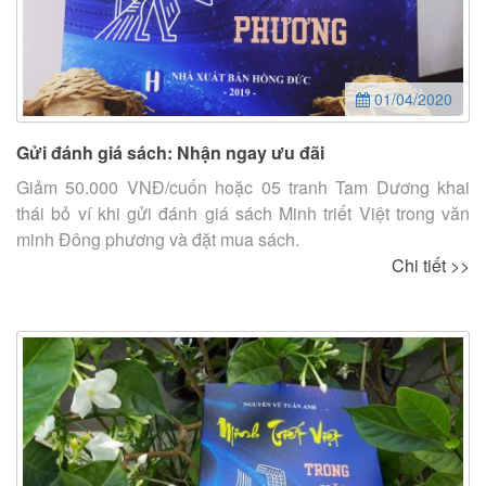
01/04/2020
Gửi đánh giá sách: Nhận ngay ưu đãi
Giảm 50.000 VNĐ/cuốn hoặc 05 tranh Tam Dương khai
thái bỏ ví khi gửi đánh giá sách Minh triết Việt trong văn
minh Đông phương và đặt mua sách.
Chi tiết >>