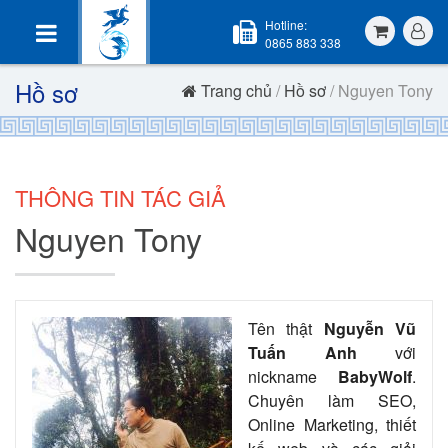
Hotline:
0865 883 338
Hồ sơ
Trang chủ
/
Hồ sơ
/ Nguyen Tony
THÔNG TIN TÁC GIẢ
Nguyen Tony
Tên thật
Nguyễn Vũ
Tuấn Anh
với
nickname
BabyWolf
.
Chuyên làm SEO,
Online Marketing, thiết