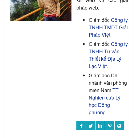
kế web và các giải
pháp web.
Giám đốc
Công ty
TNHH TMDT Giải
Pháp Việt
.
Giám đốc
Công ty
TNHH Tư vấn
Thiết kế Địa Lý
Lạc Việt
.
Giám đốc Chi
nhánh văn phòng
miền Nam
TT
Nghiên cứu Lý
học Đông
phương
.