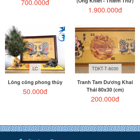
(Ông Khiết - Thiềm Thừ)
700.000đ
1.900.000đ
LC
TDKT-T-8030
Lông công phong thủy
Tranh Tam Dương Khai
Thái 80x30 (cm)
50.000đ
200.000đ