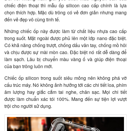
chiếc điện thoại thì mẫu ốp silicon cao cấp chính là lựa
chọn thích hợp. Mặc dù trông có vẻ đơn giản nhưng mang
đến vẻ đẹp vô cùng tinh tế.
Những chiếc ốp này được làm từ chất liệu nhựa cao cấp
trong suốt. Mặt ngoài được phủ lên một lớp nano đặc biệt.
Có khả năng chống trượt, chống dấu vân tay, chống mồ hôi
và chịu được sự mài mòn cao. Đặc biệt nó rất dễ dàng để
làm sạch. Lâu bị chuyển màu vàng ố và giúp điện thoại
của bạn trông luôn mới.
Chiếc ốp silicon trong suốt siêu mỏng nên không phá vỡ
cấu trúc máy. Nó không ảnh hưởng tới các chi tiết loa, phím
âm lượng hay giắc cắm tai nghe, chân sạc. Mọi chi tiết
được làm chuẩn xác tói 100%. Mang đến sự tiện lợi vượt
trội cho người sử dụng.